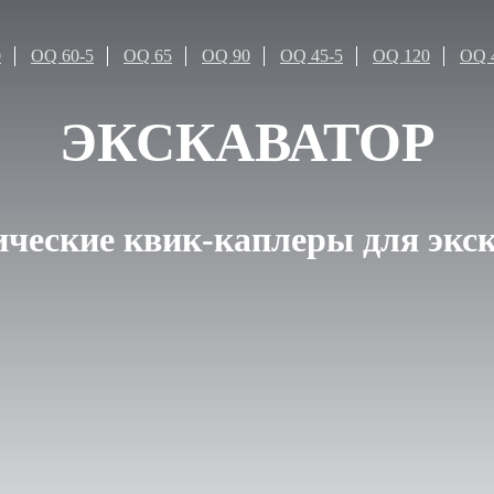
0
OQ 60-5
OQ 65
OQ 90
OQ 45-5
OQ 120
OQ 
ЭКСКАВАТОР
ческие квик-каплеры для экс