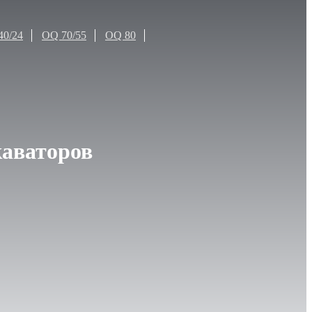
40/24
OQ 70/55
OQ 80
каваторов