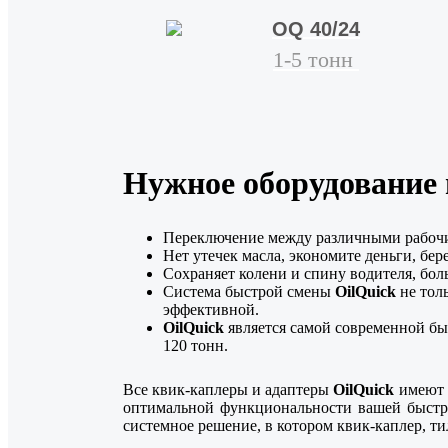
OQ 40/24
1-5 тонн
Нужное оборудование в
Переключение между различными рабочим
Нет утечек масла, экономите деньги, б
Сохраняет колени и спину водителя, бол
Система быстрой смены
OilQuick
не тол
эффективной.
OilQuick
является самой современной бы
120 тонн.
Все квик-каплеры и адаптеры
OilQuick
имеют 
оптимальной функциональности вашей быст
системное решение, в котором квик-каплер, т