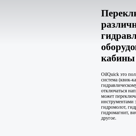
Перекл
различ
гидрав
оборудо
кабины 
OilQuick это по
система (квик-ка
гидравлическом
отключаться нап
может переключ
инструментами з
гидромолот, ги
гидромагнит, ви
другое.