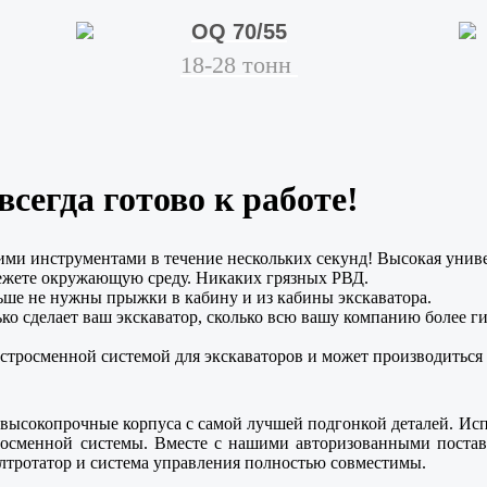
OQ 70/55
18-28 тонн
сегда готово к работе!
и инструментами в течение нескольких секунд! Высокая униве
ережете окружающую среду. Никаких грязных РВД.
ьше не нужны прыжки в кабину и из кабины экскаватора.
ько сделает ваш экскаватор, сколько всю вашу компанию более 
стросменной системой для экскаваторов и может производиться 
высокопрочные корпуса с самой лучшей подгонкой деталей. Ис
росменной системы. Вместе с нашими авторизованными поста
илтротатор и система управления полностью совместимы.