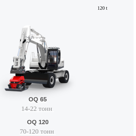
120 t
OQ 65
14-22 тонн
OQ 120
70-120 тонн